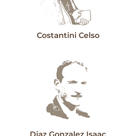
Costantini Celso
Diaz Gonzalez Isaac