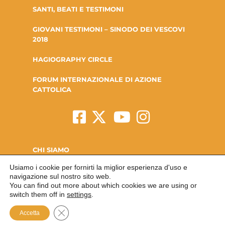
SANTI, BEATI E TESTIMONI
GIOVANI TESTIMONI – SINODO DEI VESCOVI
2018
HAGIOGRAPHY CIRCLE
FORUM INTERNAZIONALE DI AZIONE
CATTOLICA
CHI SIAMO
Usiamo i cookie per fornirti la miglior esperienza d'uso e
LA FONDAZIONE
navigazione sul nostro sito web.
You can find out more about which cookies we are using or
CONTATTI
switch them off in
settings
.
Close GDPR Cookie Banner
Accetta
© FONDAZIONE AZIONE CATTOLICA SCUOLA DI SANTITA’ PIO XI 2020
INFO@FONDAZIONESANTIAC.ORG