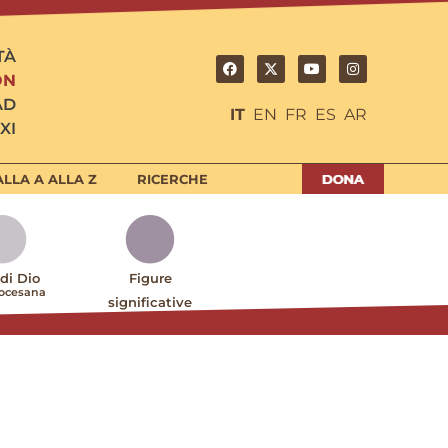
TÀ
ON
AD
IT
EN
FR
ES
AR
XI
LLA A ALLA Z
RICERCHE
 di Dio
Figure
iocesana
significative