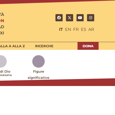
TÀ
ON
AD
IT
EN
FR
ES
AR
XI
LLA A ALLA Z
RICERCHE
 di Dio
Figure
iocesana
significative