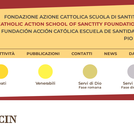
FONDAZIONE AZIONE CATTOLICA SCUOLA DI SANTI
CATHOLIC ACTION SCHOOL OF SANCTITY FOUNDATI
FUNDACIÓN ACCIÓN CATÓLICA ESCUELA DE SANTID
PIO 
TTIVITÀ
PUBBLICAZIONI
CONTATTI
NEWS
DA
ati
Venerabili
Servi di Dio
Servi
Fase romana
Fase d
CIN