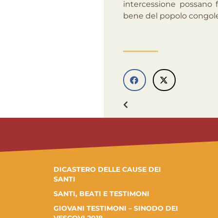
intercessione possano fa
bene del popolo congole
DICASTERO DELLE CAUSE DEI
SANTI
SANTI, BEATI E TESTIMONI
GIOVANI TESTIMONI – SINODO DEI
VESCOVI 2018