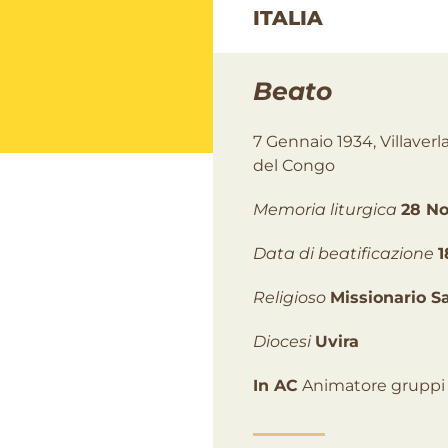
ITALIA
Beato
7 Gennaio 1934, Villaver
del Congo
Memoria liturgica
28 N
Data di beatificazione
1
Religioso
Missionario S
Diocesi
Uvira
In AC
Animatore gruppi gi