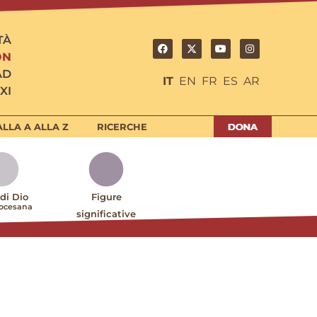
TÀ
ON
AD
IT
EN
FR
ES
AR
XI
LLA A ALLA Z
RICERCHE
 di Dio
Figure
iocesana
significative