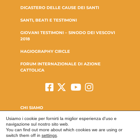
DICASTERO DELLE CAUSE DEI SANTI
SANTI, BEATI E TESTIMONI
GIOVANI TESTIMONI – SINODO DEI VESCOVI
2018
HAGIOGRAPHY CIRCLE
FORUM INTERNAZIONALE DI AZIONE
CATTOLICA
CHI SIAMO
Usiamo i cookie per fornirti la miglior esperienza d'uso e
LA FONDAZIONE
navigazione sul nostro sito web.
You can find out more about which cookies we are using or
CONTATTI
switch them off in
settings
.