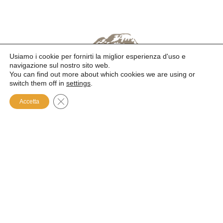
Usiamo i cookie per fornirti la miglior esperienza d'uso e
navigazione sul nostro sito web.
You can find out more about which cookies we are using or
switch them off in
settings
.
Close GDPR Cookie Banner
Accetta
Blanco Tardío Virginia
Boidi Angela Maria
(Madre Leonarda di Gesù