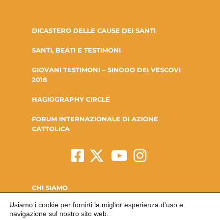
DICASTERO DELLE CAUSE DEI SANTI
SANTI, BEATI E TESTIMONI
GIOVANI TESTIMONI – SINODO DEI VESCOVI
2018
HAGIOGRAPHY CIRCLE
FORUM INTERNAZIONALE DI AZIONE
CATTOLICA
CHI SIAMO
Usiamo i cookie per fornirti la miglior esperienza d'uso e
LA FONDAZIONE
navigazione sul nostro sito web.