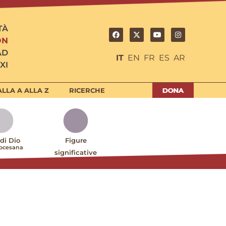
TÀ
ON
AD
IT
EN
FR
ES
AR
XI
LLA A ALLA Z
RICERCHE
 di Dio
Figure
iocesana
significative