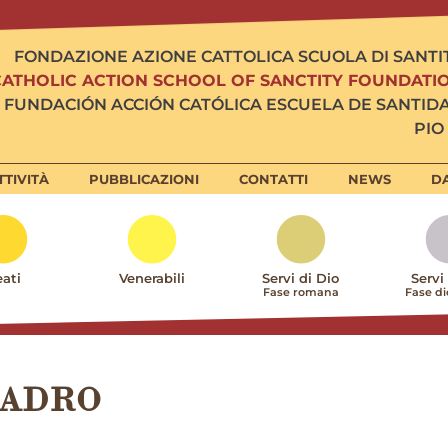
FONDAZIONE AZIONE CATTOLICA SCUOLA DI SANTI
CATHOLIC ACTION SCHOOL OF SANCTITY FOUNDATI
FUNDACIÓN ACCIÓN CATÓLICA ESCUELA DE SANTID
PIO 
TTIVITÀ
PUBBLICAZIONI
CONTATTI
NEWS
DA
ati
Venerabili
Servi di Dio
Servi
Fase romana
Fase d
UADRO