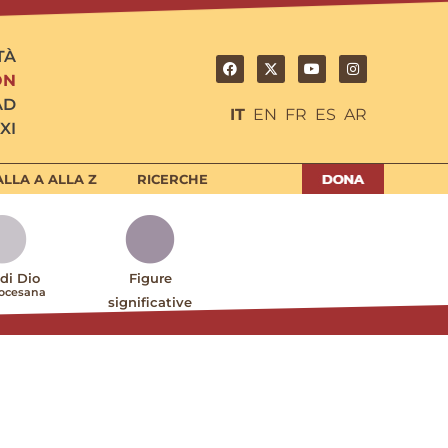
TÀ
ON
AD
IT
EN
FR
ES
AR
XI
LLA A ALLA Z
RICERCHE
 di Dio
Figure
iocesana
significative