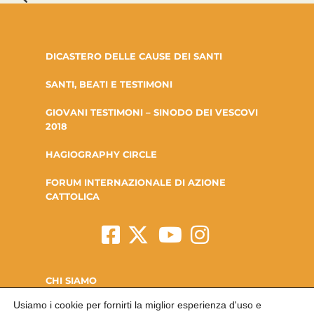
DICASTERO DELLE CAUSE DEI SANTI
SANTI, BEATI E TESTIMONI
GIOVANI TESTIMONI – SINODO DEI VESCOVI
2018
HAGIOGRAPHY CIRCLE
FORUM INTERNAZIONALE DI AZIONE
CATTOLICA
CHI SIAMO
Usiamo i cookie per fornirti la miglior esperienza d'uso e
LA FONDAZIONE