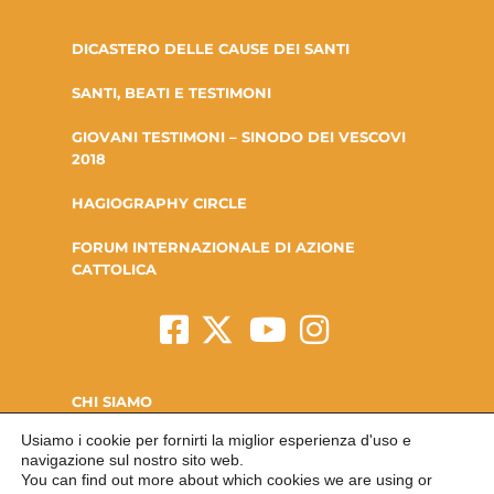
DICASTERO DELLE CAUSE DEI SANTI
SANTI, BEATI E TESTIMONI
GIOVANI TESTIMONI – SINODO DEI VESCOVI
2018
HAGIOGRAPHY CIRCLE
FORUM INTERNAZIONALE DI AZIONE
CATTOLICA
CHI SIAMO
Usiamo i cookie per fornirti la miglior esperienza d'uso e
LA FONDAZIONE
navigazione sul nostro sito web.
You can find out more about which cookies we are using or
CONTATTI