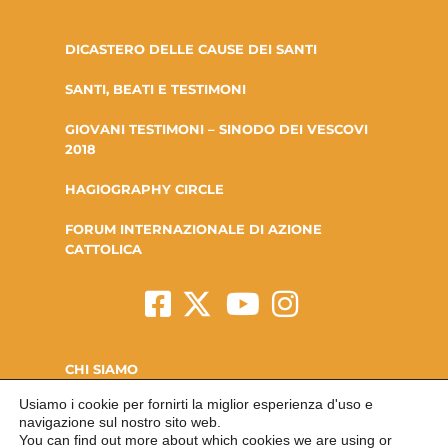
DICASTERO DELLE CAUSE DEI SANTI
SANTI, BEATI E TESTIMONI
GIOVANI TESTIMONI – SINODO DEI VESCOVI
2018
HAGIOGRAPHY CIRCLE
FORUM INTERNAZIONALE DI AZIONE
CATTOLICA
CHI SIAMO
Usiamo i cookie per fornirti la miglior esperienza d'uso e
LA FONDAZIONE
navigazione sul nostro sito web.
You can find out more about which cookies we are using or