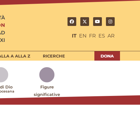
TÀ
ON
AD
IT
EN
FR
ES
AR
XI
LLA A ALLA Z
RICERCHE
 di Dio
Figure
iocesana
significative