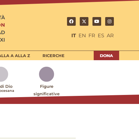
TÀ
ON
AD
IT
EN
FR
ES
AR
XI
LLA A ALLA Z
RICERCHE
 di Dio
Figure
iocesana
significative