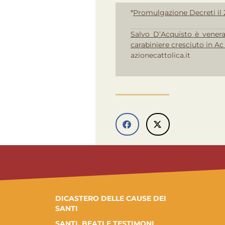
*
Promulgazione Decreti il 
Salvo D’Acquisto è venera
carabiniere cresciuto in Ac 
azionecattolica.it
DICASTERO DELLE CAUSE DEI
SANTI
SANTI, BEATI E TESTIMONI