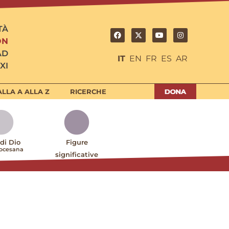
TÀ
ON
AD
IT
EN
FR
ES
AR
XI
LLA A ALLA Z
RICERCHE
 di Dio
Figure
iocesana
significative