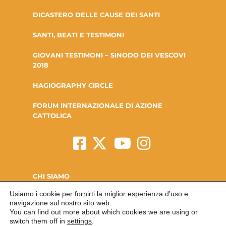
DICASTERO DELLE CAUSE DEI SANTI
SANTI, BEATI E TESTIMONI
GIOVANI TESTIMONI – SINODO DEI VESCOVI
2018
HAGIOGRAPHY CIRCLE
FORUM INTERNAZIONALE DI AZIONE
CATTOLICA
CHI SIAMO
Usiamo i cookie per fornirti la miglior esperienza d'uso e
LA FONDAZIONE
navigazione sul nostro sito web.
You can find out more about which cookies we are using or
CONTATTI
switch them off in
settings
.