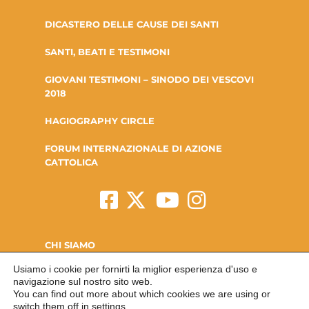
DICASTERO DELLE CAUSE DEI SANTI
SANTI, BEATI E TESTIMONI
GIOVANI TESTIMONI – SINODO DEI VESCOVI
2018
HAGIOGRAPHY CIRCLE
FORUM INTERNAZIONALE DI AZIONE
CATTOLICA
CHI SIAMO
Usiamo i cookie per fornirti la miglior esperienza d'uso e
LA FONDAZIONE
navigazione sul nostro sito web.
You can find out more about which cookies we are using or
CONTATTI
switch them off in
settings
.