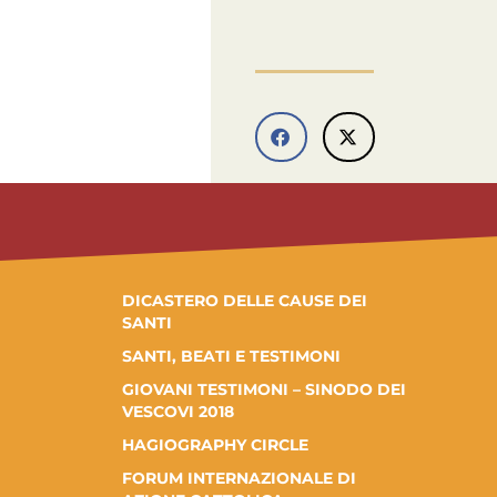
DICASTERO DELLE CAUSE DEI
SANTI
SANTI, BEATI E TESTIMONI
GIOVANI TESTIMONI – SINODO DEI
VESCOVI 2018
HAGIOGRAPHY CIRCLE
FORUM INTERNAZIONALE DI