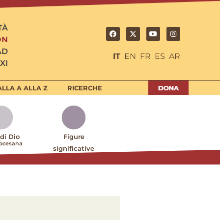
TÀ
ON
AD
IT
EN
FR
ES
AR
XI
LLA A ALLA Z
RICERCHE
 di Dio
Figure
iocesana
significative