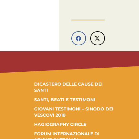
DICASTERO DELLE CAUSE DEI
SANTI
SANTI, BEATI E TESTIMONI
GIOVANI TESTIMONI – SINODO DEI
VESCOVI 2018
HAGIOGRAPHY CIRCLE
FORUM INTERNAZIONALE DI