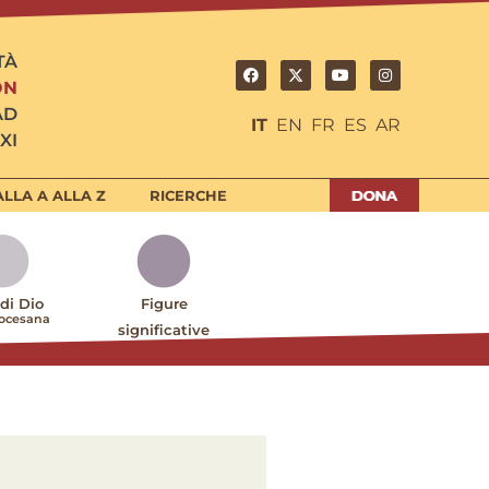
TÀ
ON
AD
IT
EN
FR
ES
AR
XI
LLA A ALLA Z
RICERCHE
 di Dio
Figure
iocesana
significative