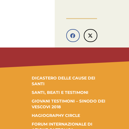
DICASTERO DELLE CAUSE DEI
SANTI
SANTI, BEATI E TESTIMONI
GIOVANI TESTIMONI – SINODO DEI
VESCOVI 2018
HAGIOGRAPHY CIRCLE
FORUM INTERNAZIONALE DI