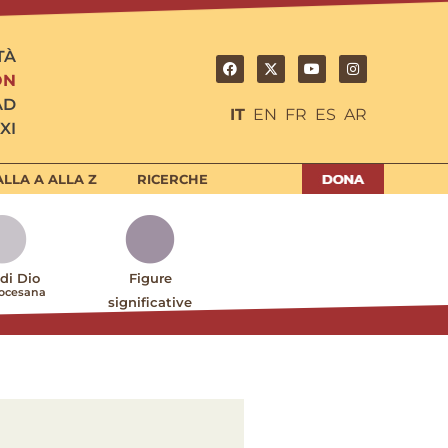
TÀ
ON
AD
IT
EN
FR
ES
AR
XI
LLA A ALLA Z
RICERCHE
 di Dio
Figure
iocesana
significative