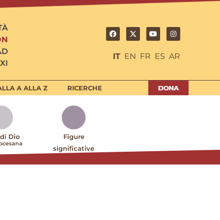
TÀ
ON
AD
IT
EN
FR
ES
AR
XI
LLA A ALLA Z
RICERCHE
 di Dio
Figure
iocesana
significative