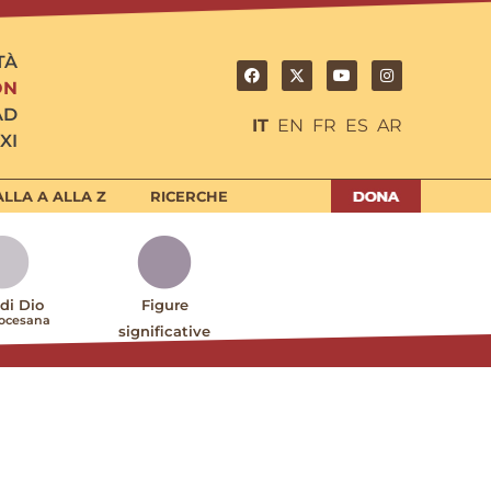
TÀ
ON
AD
IT
EN
FR
ES
AR
XI
LLA A ALLA Z
RICERCHE
 di Dio
Figure
iocesana
significative