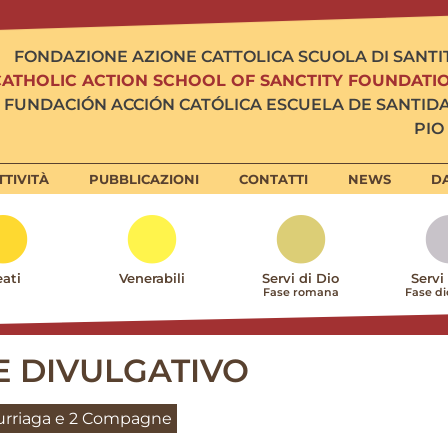
FONDAZIONE AZIONE CATTOLICA SCUOLA DI SANTI
CATHOLIC ACTION SCHOOL OF SANCTITY FOUNDATI
FUNDACIÓN ACCIÓN CATÓLICA ESCUELA DE SANTID
PIO 
TTIVITÀ
PUBBLICAZIONI
CONTATTI
NEWS
DA
ati
Venerabili
Servi di Dio
Servi
Fase romana
Fase d
E DIVULGATIVO
turriaga e 2 Compagne