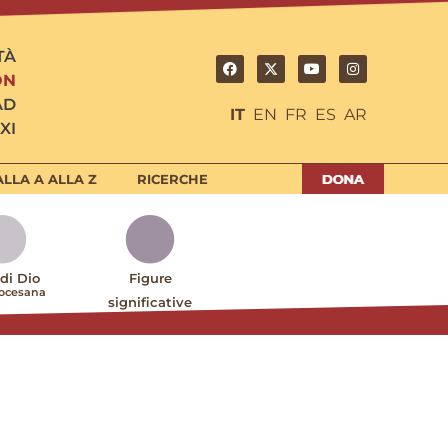
TÀ
ON
AD
IT
EN
FR
ES
AR
XI
LLA A ALLA Z
RICERCHE
 di Dio
Figure
iocesana
significative