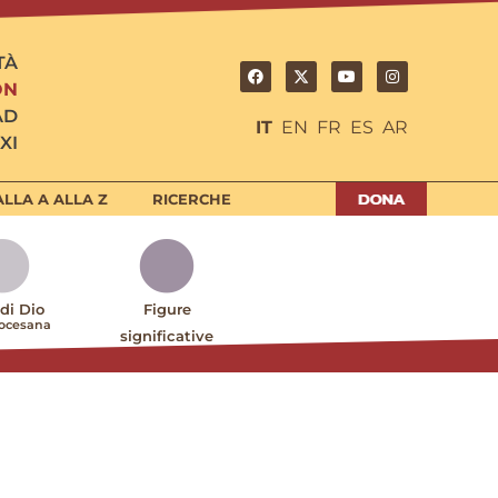
TÀ
ON
AD
IT
EN
FR
ES
AR
XI
LLA A ALLA Z
RICERCHE
 di Dio
Figure
iocesana
significative