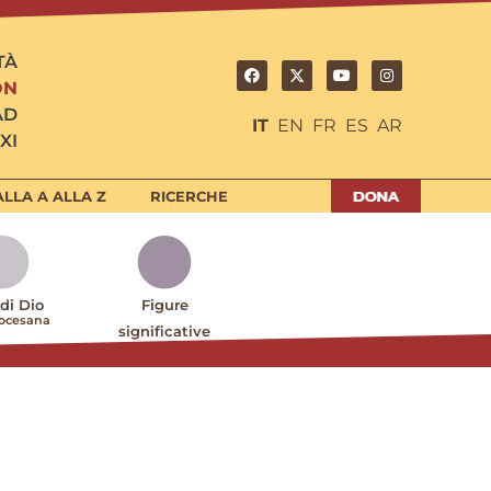
TÀ
ON
AD
IT
EN
FR
ES
AR
XI
LLA A ALLA Z
RICERCHE
 di Dio
Figure
iocesana
significative