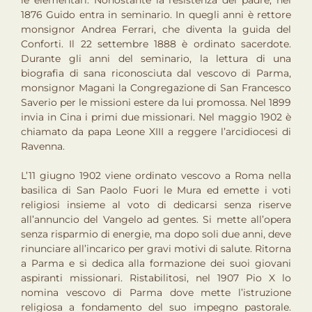
le elementari. Nonostante la resistenza del padre, nel
1876 Guido entra in seminario. In quegli anni è rettore
monsignor Andrea Ferrari, che diventa la guida del
Conforti. Il 22 settembre 1888 è ordinato sacerdote.
Durante gli anni del seminario, la lettura di una
biografia di sana riconosciuta dal vescovo di Parma,
monsignor Magani la Congregazione di San Francesco
Saverio per le missioni estere da lui promossa. Nel 1899
invia in Cina i primi due missionari. Nel maggio 1902 è
chiamato da papa Leone XIII a reggere l’arcidiocesi di
Ravenna.
L’11 giugno 1902 viene ordinato vescovo a Roma nella
basilica di San Paolo Fuori le Mura ed emette i voti
religiosi insieme al voto di dedicarsi senza riserve
all’annuncio del Vangelo ad gentes. Si mette all’opera
senza risparmio di energie, ma dopo soli due anni, deve
rinunciare all’incarico per gravi motivi di salute. Ritorna
a Parma e si dedica alla formazione dei suoi giovani
aspiranti missionari. Ristabilitosi, nel 1907 Pio X lo
nomina vescovo di Parma dove mette l’istruzione
religiosa a fondamento del suo impegno pastorale.