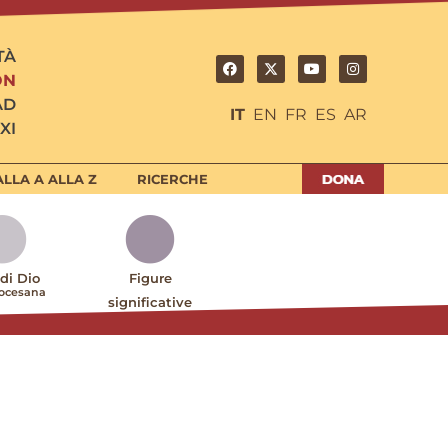
TÀ
ON
AD
IT
EN
FR
ES
AR
XI
LLA A ALLA Z
RICERCHE
 di Dio
Figure
iocesana
significative