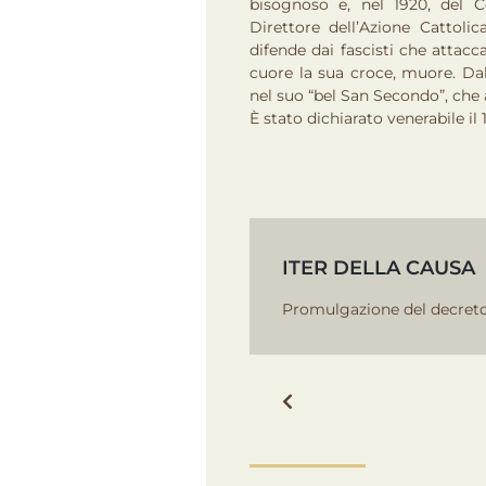
bisognoso e, nel 1920, del C
Direttore dell’Azione Cattolic
difende dai fascisti che attacc
cuore la sua croce, muore. Dal
nel suo “bel San Secondo”, che
È stato dichiarato venerabile il
ITER DELLA CAUSA
Promulgazione del decreto 