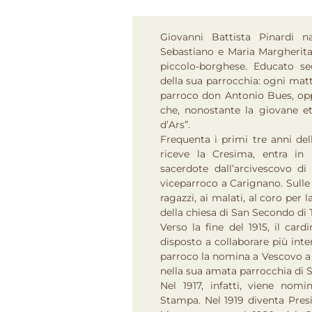
Giovanni Battista Pinardi 
Sebastiano e Maria Margherita 
piccolo-borghese. Educato sec
della sua parrocchia: ogni matti
parroco don Antonio Bues, op
che, nonostante la giovane et
d’Ars”.
Frequenta i primi tre anni del
riceve la Cresima, entra in
sacerdote dall’arcivescovo di 
viceparroco a Carignano. Sulle 
ragazzi, ai malati, al coro per 
della chiesa di San Secondo di 
Verso la fine del 1915, il car
disposto a collaborare più inte
parroco la nomina a Vescovo a s
nella sua amata parrocchia di 
Nel 1917, infatti, viene nom
Stampa. Nel 1919 diventa Presi