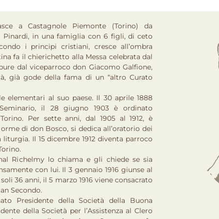
nasce a Castagnole Piemonte (Torino) da
Pinardi, in una famiglia con 6 figli, di ceto
ondo i principi cristiani, cresce all’ombra
na fa il chierichetto alla Messa celebrata dal
pure dal viceparroco don Giacomo Galfione,
à, già gode della fama di un “altro Curato
le elementari al suo paese. Il 30 aprile 1888
 Seminario, il 28 giugno 1903 è ordinato
Torino. Per sette anni, dal 1905 al 1912, è
orme di don Bosco, si dedica all’oratorio dei
la liturgia. Il 15 dicembre 1912 diventa parroco
Torino.
dinal Richelmy lo chiama e gli chiede se sia
nsamente con lui. Il 3 gennaio 1916 giunse al
oli 36 anni, il 5 marzo 1916 viene consacrato
San Secondo.
inato Presidente della Società della Buona
dente della Società per l’Assistenza al Clero