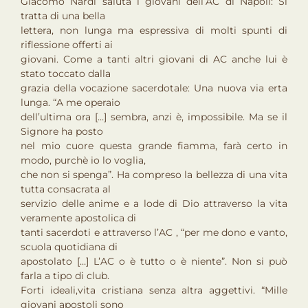
Giacomo Nardi saluta i giovani dell’AC di Napoli: Si
tratta di una bella
lettera, non lunga ma espressiva di molti spunti di
riflessione offerti ai
giovani. Come a tanti altri giovani di AC anche lui è
stato toccato dalla
grazia della vocazione sacerdotale: Una nuova via erta
lunga. “A me operaio
dell’ultima ora […] sembra, anzi è, impossibile. Ma se il
Signore ha posto
nel mio cuore questa grande fiamma, farà certo in
modo, purchè io lo voglia,
che non si spenga”. Ha compreso la bellezza di una vita
tutta consacrata al
servizio delle anime e a lode di Dio attraverso la vita
veramente apostolica di
tanti sacerdoti e attraverso l’AC , “per me dono e vanto,
scuola quotidiana di
apostolato […] L’AC o è tutto o è niente”. Non si può
farla a tipo di club.
Forti ideali,vita cristiana senza altra aggettivi. “Mille
giovani apostoli sono