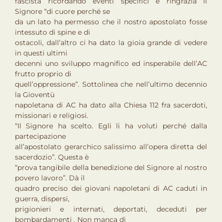
fascista ricordando eventi specifici e ringrazia il
Signore “di cuore perché se
da un lato ha permesso che il nostro apostolato fosse
intessuto di spine e di
ostacoli, dall’altro ci ha dato la gioia grande di vedere
in questi ultimi
decenni uno sviluppo magnifico ed insperabile dell’AC
frutto proprio di
quell’oppressione”. Sottolinea che nell’ultimo decennio
la Gioventù
napoletana di AC ha dato alla Chiesa 112 fra sacerdoti,
missionari e religiosi.
“Il Signore ha scelto. Egli li ha voluti perché dalla
partecipazione
all’apostolato gerarchico salissimo all’opera diretta del
sacerdozio”. Questa è
“prova tangibile della benedizione del Signore al nostro
povero lavoro”. Dà il
quadro preciso dei giovani napoletani di AC caduti in
guerra, dispersi,
prigionieri e internati, deportati, deceduti per
bombardamenti . Non manca di