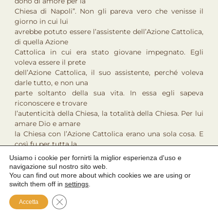
dono di amore per la
Chiesa di Napoli”. Non gli pareva vero che venisse il
giorno in cui lui
avrebbe potuto essere l’assistente dell’Azione Cattolica,
di quella Azione
Cattolica in cui era stato giovane impegnato. Egli
voleva essere il prete
dell’Azione Cattolica, il suo assistente, perché voleva
darle tutto, e non una
parte soltanto della sua vita. In essa egli sapeva
riconoscere e trovare
l’autenticità della Chiesa, la totalità della Chiesa. Per lui
amare Dio e amare
la Chiesa con l’Azione Cattolica erano una sola cosa. E
così fu per tutta la
sua vita, spesa quotidianamente, attimo per attimo,
Usiamo i cookie per fornirti la miglior esperienza d'uso e
senza risparmio. “La sua
navigazione sul nostro sito web.
morte, quindi, è stata l’ultima offerta che egli ha fatto,
You can find out more about which cookies we are using or
switch them off in
settings
.
l’ultimo atto di
donazione che ha compiuto nelle mani del Padre, per
Close GDPR Cookie Banner
Accetta
questa santa Chiesa e
per l’Azione Cattolica. Ne sono certo: si muore, infatti,