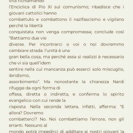
vita richiamando
l’Enciclica di Pio XI sul comunismo; ribadisce che i
giovani cattolici hanno
combattuto e combattono il nazifascismo e vigilano
perché la libertà
conquistata non venga compromessa; conclude così
“Battiamo due vie
diverse. Per incontrarci o voi o noi dovremmo
cambiare strada: l’unità è una
gran bella cosa, ma perché essa si realizzi è necessario
che vi sia quell’idem
sentire nella cui mancanza può esserci solo miscuglio,
ibridismo,
assorbimento”. Ma nonostante la chiarezza Nardi
rifugge da ogni forma di
offesa, diretta o indiretta, e conferma lo spirito
evangelico con cui rende la
risposta. Nella seconda lettera, infatti, afferma: “E
allora? Dovremo
combatterci? No. Noi combattiamo l’errore, non gli
erranti. Nessuno al
mondo potrà impedirci di additare ai nostri giovani la