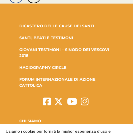
DICASTERO DELLE CAUSE DEI SANTI
SANTI, BEATI E TESTIMONI
GIOVANI TESTIMONI – SINODO DEI VESCOVI
2018
HAGIOGRAPHY CIRCLE
FORUM INTERNAZIONALE DI AZIONE
CATTOLICA
CHI SIAMO
Usiamo i cookie per fornirti la miglior esperienza d'uso e
LA FONDAZIONE