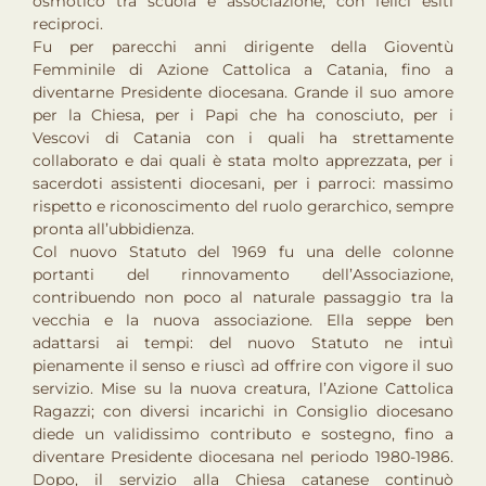
osmotico tra scuola e associazione, con felici esiti
reciproci.
Fu per parecchi anni dirigente della Gioventù
Femminile di Azione Cattolica a Catania, fino a
diventarne Presidente diocesana. Grande il suo amore
per la Chiesa, per i Papi che ha conosciuto, per i
Vescovi di Catania con i quali ha strettamente
collaborato e dai quali è stata molto apprezzata, per i
sacerdoti assistenti diocesani, per i parroci: massimo
rispetto e riconoscimento del ruolo gerarchico, sempre
pronta all’ubbidienza.
Col nuovo Statuto del 1969 fu una delle colonne
portanti del rinnovamento dell’Associazione,
contribuendo non poco al naturale passaggio tra la
vecchia e la nuova associazione. Ella seppe ben
adattarsi ai tempi: del nuovo Statuto ne intuì
pienamente il senso e riuscì ad offrire con vigore il suo
servizio. Mise su la nuova creatura, l’Azione Cattolica
Ragazzi; con diversi incarichi in Consiglio diocesano
diede un validissimo contributo e sostegno, fino a
diventare Presidente diocesana nel periodo 1980-1986.
Dopo, il servizio alla Chiesa catanese continuò