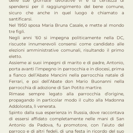
delle sue giornate lavorative vi è la certezza di
spendersi per il raggiungimento del bene comune,
sicuro che anche in quel luogo è chiamato a
santificarsi.
Nel 1950 sposa Maria Bruna Casale, e mette al mondo
tre figli.
Negli anni ‘60 si impegna politicamente nella DC,
riscuote innumerevoli consensi come candidato alle
elezioni amministrative comunali, risultando il primo
eletto.
Assieme ai suoi impegni di marito e di padre, Antonio,
porta avanti l’impegno in parrocchia e in diocesi, prima
a fianco dell’Abate Mancini nella parrocchia natale di
Ferrari, e poi dell’Abate don Mario Buonanni nella
parrocchia di adozione di San Potito martire.
Rimase sempre legato alla parrocchia d’origine,
propagando in particolar modo il culto alla Madonna
Addolorata, lì venerata.
Spinto dalla sua esperienza in Russia, dove raccontava
di essersi affidato completamente nelle mani di San
Antonio da Padova, fu promotore, con l’aiuto del
parroco e di altri fedeli, di una festa in ricordo del suo