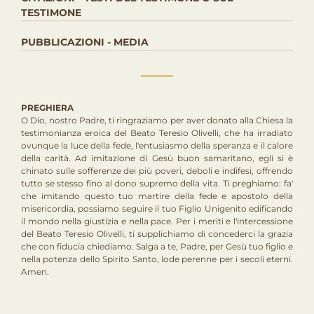
TESTIMONE
PUBBLICAZIONI - MEDIA
PREGHIERA
O Dio, nostro Padre, ti ringraziamo per aver donato alla Chiesa la
testimonianza eroica del Beato Teresio Olivelli, che ha irradiato
ovunque la luce della fede, l'entusiasmo della speranza e il calore
della carità. Ad imitazione di Gesù buon samaritano, egli si è
chinato sulle sofferenze dei più poveri, deboli e indifesi, offrendo
tutto se stesso fino al dono supremo della vita. Ti preghiamo: fa'
che imitando questo tuo martire della fede e apostolo della
misericordia, possiamo seguire il tuo Figlio Unigenito edificando
il mondo nella giustizia e nella pace. Per i meriti e l'intercessione
del Beato Teresio Olivelli, ti supplichiamo di concederci la grazia
che con fiducia chiediamo. Salga a te, Padre, per Gesù tuo figlio e
nella potenza dello Spirito Santo, lode perenne per i secoli eterni.
Amen.