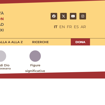
TÀ
ON
AD
IT
EN
FR
ES
AR
XI
LLA A ALLA Z
RICERCHE
 di Dio
Figure
iocesana
significative