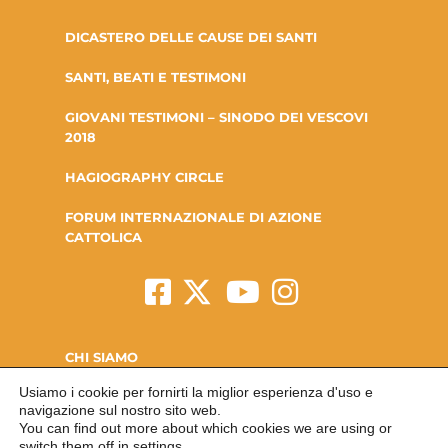
DICASTERO DELLE CAUSE DEI SANTI
SANTI, BEATI E TESTIMONI
GIOVANI TESTIMONI – SINODO DEI VESCOVI
2018
HAGIOGRAPHY CIRCLE
FORUM INTERNAZIONALE DI AZIONE
CATTOLICA
CHI SIAMO
Usiamo i cookie per fornirti la miglior esperienza d'uso e
LA FONDAZIONE
navigazione sul nostro sito web.
You can find out more about which cookies we are using or
CONTATTI
switch them off in
settings
.