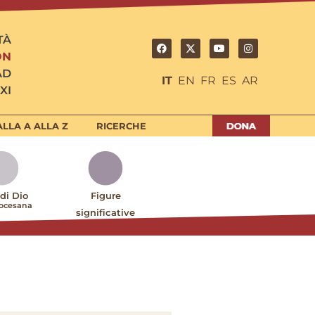
TÀ
ON
AD
IT
EN
FR
ES
AR
XI
LLA A ALLA Z
RICERCHE
 di Dio
Figure
iocesana
significative