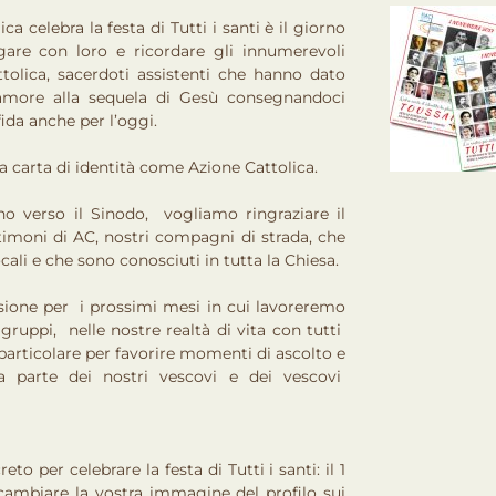
ica celebra la festa di Tutti i santi è il giorno
are con loro e ricordare gli innumerevoli
olica, sacerdoti assistenti che hanno dato
 amore alla sequela di Gesù consegnandoci
ida anche per l’oggi.
ca carta di identità come Azione Cattolica.
 verso il Sinodo, vogliamo ringraziare il
stimoni di AC, nostri compagni di strada, che
cali e che sono conosciuti in tutta la Chiesa.
sione per i prossimi mesi in cui lavoreremo
 gruppi, nelle nostre realtà di vita con tutti
 particolare per favorire momenti di ascolto e
a parte dei nostri vescovi e dei vescovi
per celebrare la festa di Tutti i santi: il 1
ambiare la vostra immagine del profilo sui