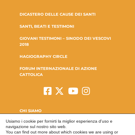
DICASTERO DELLE CAUSE DEI SANTI
SANTI, BEATI E TESTIMONI
GIOVANI TESTIMONI – SINODO DEI VESCOVI
2018
HAGIOGRAPHY CIRCLE
FORUM INTERNAZIONALE DI AZIONE
CATTOLICA
CHI SIAMO
Usiamo i cookie per fornirti la miglior esperienza d'uso e
LA FONDAZIONE
navigazione sul nostro sito web.
You can find out more about which cookies we are using or
CONTATTI