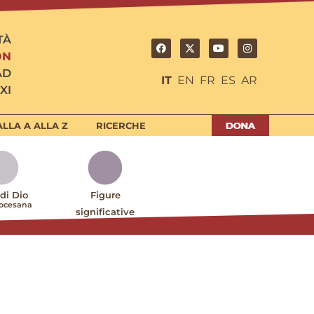
TÀ
ON
AD
IT
EN
FR
ES
AR
XI
LLA A ALLA Z
RICERCHE
 di Dio
Figure
iocesana
significative