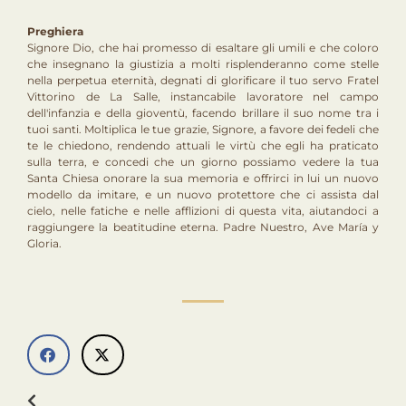
Preghiera
Signore Dio, che hai promesso di esaltare gli umili e che coloro
che insegnano la giustizia a molti risplenderanno come stelle
nella perpetua eternità, degnati di glorificare il tuo servo Fratel
Vittorino de La Salle, instancabile lavoratore nel campo
dell'infanzia e della gioventù, facendo brillare il suo nome tra i
tuoi santi. Moltiplica le tue grazie, Signore, a favore dei fedeli che
te le chiedono, rendendo attuali le virtù che egli ha praticato
sulla terra, e concedi che un giorno possiamo vedere la tua
Santa Chiesa onorare la sua memoria e offrirci in lui un nuovo
modello da imitare, e un nuovo protettore che ci assista dal
cielo, nelle fatiche e nelle afflizioni di questa vita, aiutandoci a
raggiungere la beatitudine eterna. Padre Nuestro, Ave María y
Gloria.