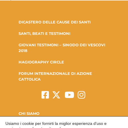
DICASTERO DELLE CAUSE DEI SANTI
SANTI, BEATI E TESTIMONI
GIOVANI TESTIMONI – SINODO DEI VESCOVI
2018
HAGIOGRAPHY CIRCLE
FORUM INTERNAZIONALE DI AZIONE
CATTOLICA
CHI SIAMO
Usiamo i cookie per fornirti la miglior esperienza d'uso e
LA FONDAZIONE