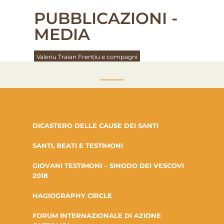
PUBBLICAZIONI -
MEDIA
Valeriu Traian Frențiu e compagni
DICASTERO DELLE CAUSE DEI SANTI
SANTI, BEATI E TESTIMONI
GIOVANI TESTIMONI – SINODO DEI VESCOVI
2018
HAGIOGRAPHY CIRCLE
FORUM INTERNAZIONALE DI AZIONE