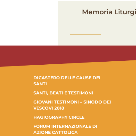
Memoria Liturgi
DICASTERO DELLE CAUSE DEI
SANTI
SANTI, BEATI E TESTIMONI
GIOVANI TESTIMONI – SINODO DEI
VESCOVI 2018
HAGIOGRAPHY CIRCLE
FORUM INTERNAZIONALE DI
AZIONE CATTOLICA