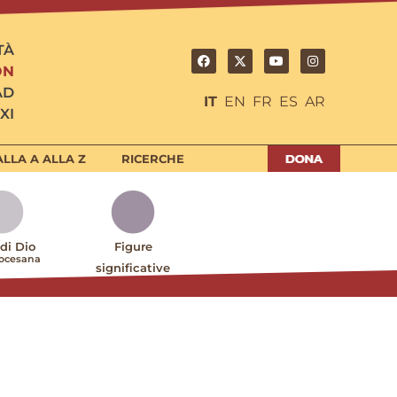
TÀ
ON
AD
IT
EN
FR
ES
AR
XI
LLA A ALLA Z
RICERCHE
 di Dio
Figure
iocesana
significative