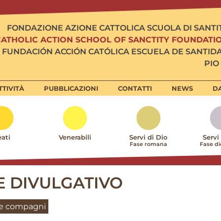
FONDAZIONE AZIONE CATTOLICA SCUOLA DI SANTI
CATHOLIC ACTION SCHOOL OF SANCTITY FOUNDATI
FUNDACIÓN ACCIÓN CATÓLICA ESCUELA DE SANTID
PIO 
TTIVITÀ
PUBBLICAZIONI
CONTATTI
NEWS
DA
ati
Venerabili
Servi di Dio
Servi
Fase romana
Fase d
E DIVULGATIVO
u e compagni