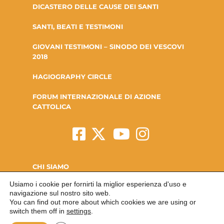
DICASTERO DELLE CAUSE DEI SANTI
SANTI, BEATI E TESTIMONI
GIOVANI TESTIMONI – SINODO DEI VESCOVI
2018
HAGIOGRAPHY CIRCLE
FORUM INTERNAZIONALE DI AZIONE
CATTOLICA
CHI SIAMO
Usiamo i cookie per fornirti la miglior esperienza d'uso e
LA FONDAZIONE
navigazione sul nostro sito web.
You can find out more about which cookies we are using or
CONTATTI
switch them off in
settings
.